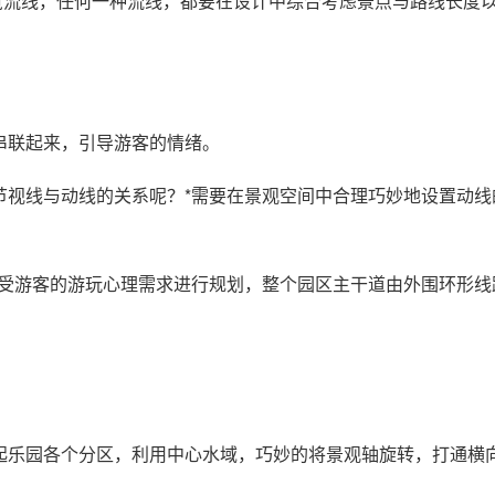
流线，任何一种流线，都要在设计中综合考虑景点与路线长度以
串联起来，引导游客的情绪。
节视线与动线的关系呢？*需要在景观空间中合理巧妙地设置动线
感受游客的游玩心理需求进行规划，整个园区主干道由外围环形
起乐园各个分区，利用中心水域，巧妙的将景观轴旋转，打通横