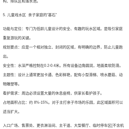
构、排队区和落水池。
5. 儿童戏水区 亲子家庭的“基石”
功能与定位：专门为低龄儿童设计的安全、有趣的玩水区域。是吸引家庭
重复游玩的关键。
规划要点：应是一个相对独立、封闭的区域，有明确的边界，防止儿童跑
出。
安全性：水深严格控制在0.2-0.4米。所有设备边角圆润，地面柔软防滑。
主题性：设计上通常更加卡通、色彩鲜艳，配有小型滑梯、喷水蘑菇、动
物雕塑等。
看护需求：周边必须设置大量的休息座椅，供家长看护孩子。
占地面积占比：约 8%-15%。对于主打亲子市场的乐园，此区域面积可以
适当扩大。
入口广场、售票处、更衣淋浴间、主干道、大型餐厅、临时停车区[不含机