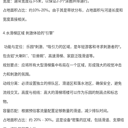
宽度：通常宽度在3-5米，以保证2-3个泳圈并排通行。
占地面积占比：约10%-20%。由于其是带状分布，占地面积与河道长度和
宽度直接相关。
4.水滑梯区域 刺激体验的“引擎”
功能与定位：乐园*刺激、*吸引力的区域，是年轻游客和寻求刺激者的*。
包含如“大喇叭”、“巨兽碗”、高速滑梯、家庭泛筏滑道等。
规划要点：应将所有大型滑梯集中布局在一个区域，形成强大的视觉冲击
力和刺激的氛围。
动线分离：必须设置独立的排队区、滑道区和落水池区，确保安全，避免
流线交叉。高度与视线：高大的滑梯塔楼可以作为乐园的制高点和标志
物。
容量匹配：根据预估客流量配置足够数量的滑道，减少排队时间。
占地面积占比：约 20% - 30%。这是设备*密集的区域，包括滑道、支撑结