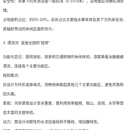
安全性：水寨下的水池深度一般较浅（0.3-0.6米），且地面必须做防滑处
理。
占地面积占比：约5%-10%。此处占比主要指水寨本体及其下方的承击池，
其辐射带动的休闲区面积另计。
3. 漂流河 连接全园的“纽带”
功能与定位：提供放松、观景和交通转换的休闲体验。游客乘着泳圈缓缓
漂流，连接各个主要功能区。
规划要点：
应设计为环形或串珠式，流畅地串联起其他几个主要功能区，避免死角和
回头路。
景观：河岸景观设计至关重要，需利用热带植物、假山、溶洞、水帘等营
造丰富的主题体验。
动力：需设计间歇性的水流加速段和平静段，增加趣味性。