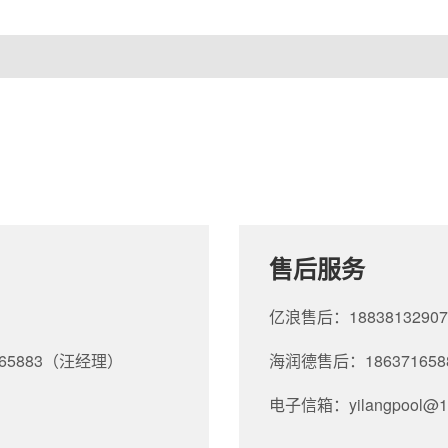
售后服务
亿浪售后：18838132907
165883（汪经理）
海润德售后：186371658
电子信箱：yilangpool@1