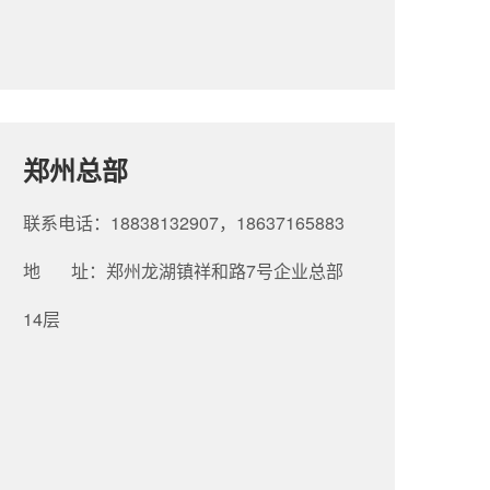
郑州总部
联系电话：18838132907，18637165883
地 址：郑州龙湖镇祥和路7号企业总部
14层