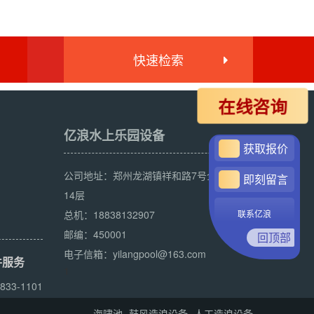
快速检索
在线咨询
亿浪水上乐园设备
获取报价
公司地址：郑州龙湖镇祥和路7号企业总部
即刻留言
14层
总机：18838132907
联系亿浪
邮编：450001
回顶部
电子信箱：yilangpool@163.com
件服务
1
-833-1101
海啸池
鼓风造浪设备
人工造浪设备