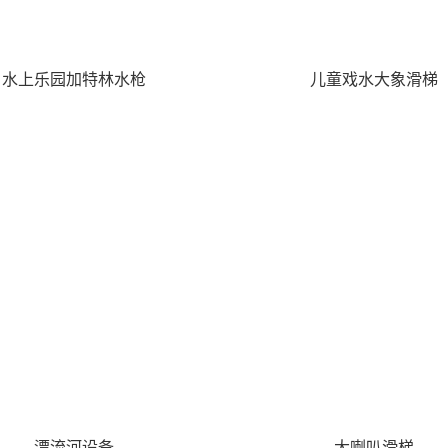
儿童戏水大象滑梯
水上乐园加特林水枪
漂流河设备
大喇叭滑梯