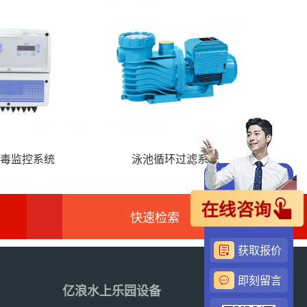
毒监控系统
泳池循环过滤系统
风
在线咨询
快速检索
获取报价
即刻留言
亿浪水上乐园设备