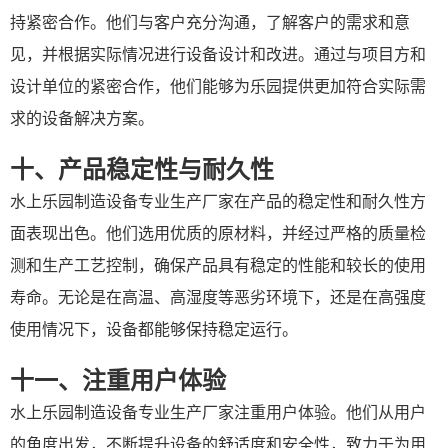
持紧密合作。他们与客户充分沟通，了解客户的需求和意
见，并根据实际情况进行设备设计和改进。通过与项目方和
设计单位的紧密合作，他们能够为乐园提供更加符合实际需
求的设备解决方案。
十、产品稳定性与耐久性
水上乐园制造设备专业生产厂家在产品的稳定性和耐久性方
面表现出色。他们选用优质的原材料，并经过严格的质量检
测和生产工艺控制，确保产品具有稳定的性能和较长的使用
寿命。无论是在高温、高湿度等恶劣环境下，还是在高强度
使用情况下，设备都能够保持稳定运行。
十一、注重用户体验
水上乐园制造设备专业生产厂家注重用户体验。他们从用户
的角度出发，不断提升设备的舒适度和安全性，致力于为用