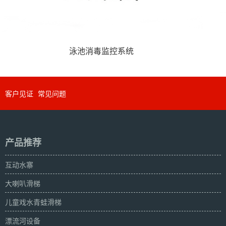
泳池循环过滤系统
客户见证
常见问题
产品推荐
互动水寨
大喇叭滑梯
儿童戏水青蛙滑梯
漂流河设备