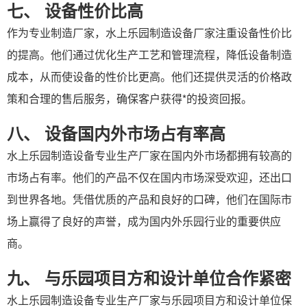
七、 设备性价比高
作为专业制造厂家，水上乐园制造设备厂家注重设备性价比
的提高。他们通过优化生产工艺和管理流程，降低设备制造
成本，从而使设备的性价比更高。他们还提供灵活的价格政
策和合理的售后服务，确保客户获得*的投资回报。
八、 设备国内外市场占有率高
水上乐园制造设备专业生产厂家在国内外市场都拥有较高的
市场占有率。他们的产品不仅在国内市场深受欢迎，还出口
到世界各地。凭借优质的产品和良好的口碑，他们在国际市
场上赢得了良好的声誉，成为国内外乐园行业的重要供应
商。
九、 与乐园项目方和设计单位合作紧密
水上乐园制造设备专业生产厂家与乐园项目方和设计单位保