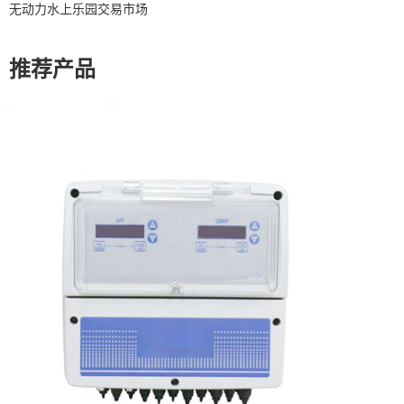
无动力水上乐园交易市场
推荐产品