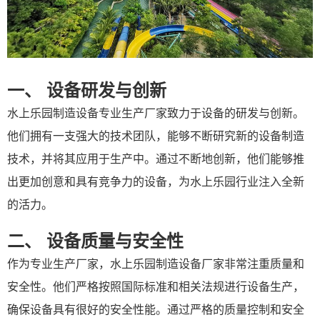
一、 设备研发与创新
水上乐园制造设备专业生产厂家致力于设备的研发与创新。
他们拥有一支强大的技术团队，能够不断研究新的设备制造
技术，并将其应用于生产中。通过不断地创新，他们能够推
出更加创意和具有竞争力的设备，为水上乐园行业注入全新
的活力。
二、 设备质量与安全性
作为专业生产厂家，水上乐园制造设备厂家非常注重质量和
安全性。他们严格按照国际标准和相关法规进行设备生产，
确保设备具有很好的安全性能。通过严格的质量控制和安全