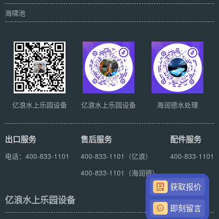
海啸池
亿浪水上乐园设备
亿浪水上乐园设备
海润德水处理
出口服务
售后服务
配件服务
电话：400-833-1101
400-833-1101（亿浪）
400-833-1101
400-833-1101（海润德）
获取报价
亿浪水上乐园设备
即刻留言