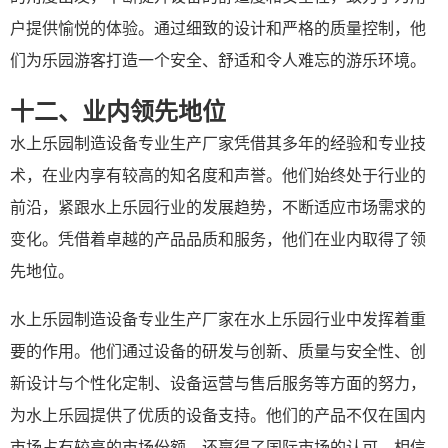
户提供愉悦的体验。通过细致的设计和严格的质量控制，他
们为乐园游客打造一个安全、舒适和令人难忘的游乐环境。
十二、业内领先地位
水上乐园制造设备专业生产厂家凭借其多年的经验和专业技
术，在业内享有较高的知名度和声誉。他们始终处于行业的
前沿，紧跟水上乐园行业的发展趋势，不断适应市场需求的
变化。凭借着卓越的产品品质和服务，他们在业内取得了领
先地位。
水上乐园制造设备专业生产厂家在水上乐园行业中发挥着重
要的作用。他们通过设备的研发与创新、质量与安全性、创
新设计与个性化定制、设备运营与售后服务等方面的努力，
为水上乐园提供了优质的设备支持。他们的产品不仅在国内
市场占有较高的市场份额，还赢得了国际市场的认可。相信