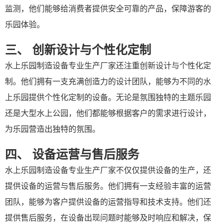
监测，他们能够给消费者提供安全可靠的产品，保障游客的
乐园体验。
三、 创新设计与个性化定制
水上乐园制造设备专业生产厂家还注重创新设计与个性化定
制。他们拥有一支充满创造力的设计团队，能够为不同的水
上乐园提供个性化定制的设备。无论是氛围独特的主题乐园
还是大型水上公园，他们都能够根据客户的需求进行设计，
为乐园营造出独特的氛围。
四、 设备运营与售后服务
水上乐园制造设备专业生产厂家不仅仅提供设备的生产，还
提供设备的运营与售后服务。他们拥有一支经验丰富的运营
团队，能够为客户提供设备的运营指导和技术支持。他们还
提供售后服务，在设备出现问题时能够及时响应和解决，保