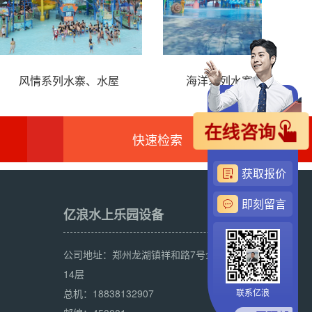
龙水寨
水上乐园海盗船
在线咨询
快速检索
获取报价
即刻留言
亿浪水上乐园设备
公司地址：郑州龙湖镇祥和路7号企业总部
14层
总机：18838132907
联系亿浪