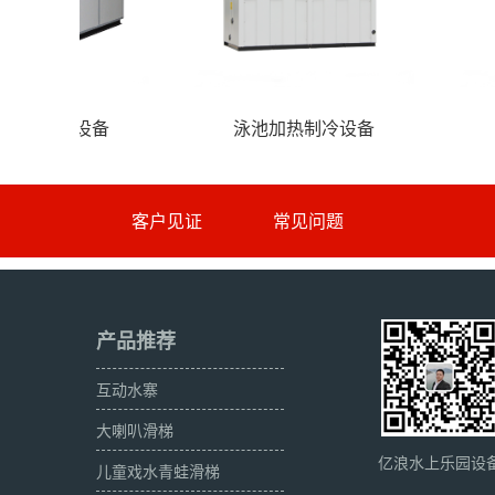
统
风情系列水寨、水屋
海洋系列水
客户见证
常见问题
产品推荐
互动水寨
大喇叭滑梯
亿浪水上乐园设
儿童戏水青蛙滑梯