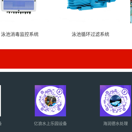
寨、水屋
海盗系列水寨、水屋
恐
备
亿浪水上乐园设备
海润德水处理