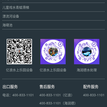
儿童戏水青蛙滑梯
漂流河设备
海啸池
亿浪水上乐园设备
亿浪水上乐园设备
海润德水处理
出口服务
售后服务
配件服务
电话：400-833-1101
400-833-1101（亿浪）
400-833-1101
400-833-1101（海润德）