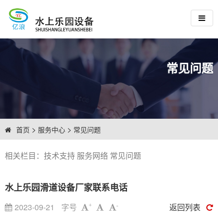
常见问题
>
>
首页
服务中心
常见问题
相关栏目：
技术支持
服务网络
常见问题
水上乐园滑道设备厂家联系电话
2023-09-21
字号
返回列表
+
-